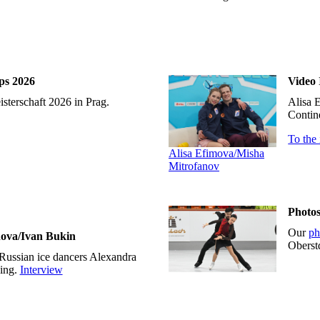
Nebelhorn Trophy
2024
Art on Ice 2024
ps 2026
Video 
Four Continents
sterschaft 2026 in Prag.
Alisa 
Championships 2024
Contine
Europeans 2024 in
To the
Kaunas
Alisa Efimova/Misha
Mitrofanov
The Wizard of Oz in
St. Petersburg
German Nationals
Photo
2024
Our
ph
nova/Ivan Bukin
Oberst
Espoo Grand Prix of
Russian ice dancers Alexandra
Figure Skating 2023
ing.
Interview
Grand Prix Cup of
China