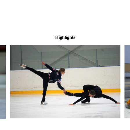
Grand Prix de France
2023
Grand Prix Skate
America 2023
Finlandia Trophy
Highlights
2023
Nebelhorn Trophy
2023
Sommer in
Oberstdorf
Sommer in Champéry
German Nationals
2023
Grand Prix Final
Europeans 2023