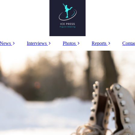
News
Interviews
Photos
Reports
Conta
Aktuelles
Alexandra
Worlds 2026 in
Europameisterschaft
Stepanova/Ivan
Prague
2026 in Sheffield
Bukin
Europeans 2026 in
German Nationals
Video Interviews
Sheffield
2026
Sofia Samodelkina
U.S. Nationals 2026
Grand Prix de France
2025
Tea or Coffee
Russian Nationals
2026
The Book of Figure
Skating by Johanna
Videointerviews
Allik
JWM 2024
CInderella Ice Show
Nebelhorn Trophy
Adelia Petrosian
German Nationals
2025
2026